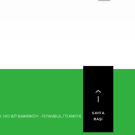
SAYFA
 NO:8/7 BAKIRKÖY - İSTANBUL / TÜRKİYE
BAŞI